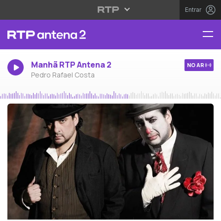
Entrar
Manhã RTP Antena 2
NO AR
Pedro Rafael Costa