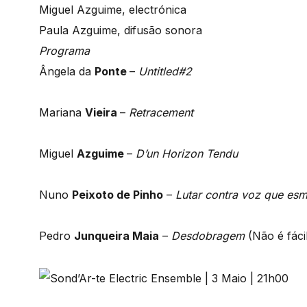
Miguel Azguime, electrónica
Paula Azguime, difusão sonora
Programa
Ângela da
Ponte
–
Untitled#2
Mariana
Vieira
–
Retracement
Miguel
Azguime
–
D’un Horizon Tendu
Nuno
Peixoto de Pinho
–
Lutar contra voz que es
Pedro
Junqueira Maia
–
Desdobragem
(Não é fáci