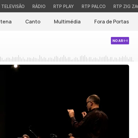
TELEVISÃO
RÁDIO
RTP PLAY
RTP PALCO
RTP ZIG ZA
ntena
Canto
Multimédia
Fora de Portas
NO AR