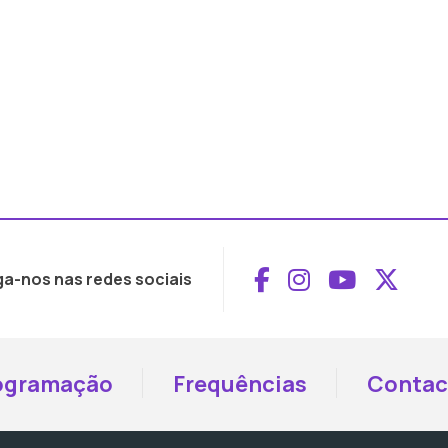
Aceder ao Face
Aceder ao I
Aceder 
Aced
ga-nos nas redes sociais
ogramação
Frequências
Contac