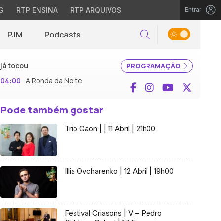
G
RTP ENSINA
RTP ARQUIVOS
Entrar
PJM
Podcasts
Pesquisar
já tocou
PROGRAMAÇÃO
04:00
A Ronda da Noite
Facebook
Instagram
YouTube
X (Twi
Pode também gostar
Trio Gaon | | 11 Abril | 21h00
Illia Ovcharenko | 12 Abril | 19h00
Festival Criasons | V – Pedro