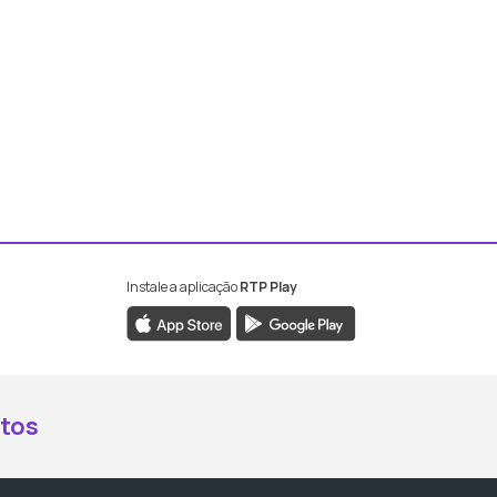
Instale a aplicação
RTP Play
book da RTP Antena 2
nstagram da RTP Antena 2
ao YouTube da RTP Antena 2
er ao X da RTP Antena 2
tos