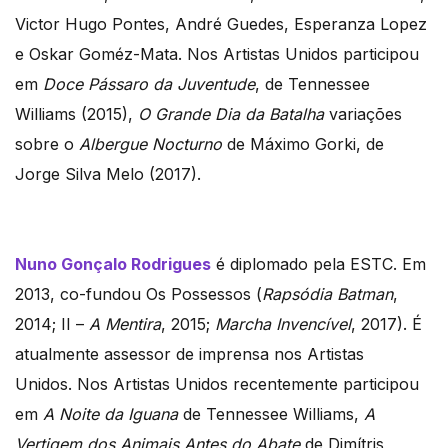
Victor Hugo Pontes, André Guedes, Esperanza Lopez
e Oskar Goméz-Mata. Nos Artistas Unidos participou
em
Doce Pássaro da Juventude
, de Tennessee
Williams (2015),
O Grande Dia da Batalha
variações
sobre o
Albergue Nocturno
de Máximo Gorki, de
Jorge Silva Melo (2017).
Nuno Gonçalo Rodrigues
é diplomado pela ESTC. Em
2013, co-fundou Os Possessos (
Rapsódia Batman
,
2014; II –
A Mentira
, 2015;
Marcha Invencível
, 2017). É
atualmente assessor de imprensa nos Artistas
Unidos. Nos Artistas Unidos recentemente participou
em
A Noite da Iguana
de Tennessee Williams,
A
Vertigem dos Animais Antes do Abate
de Dimítris