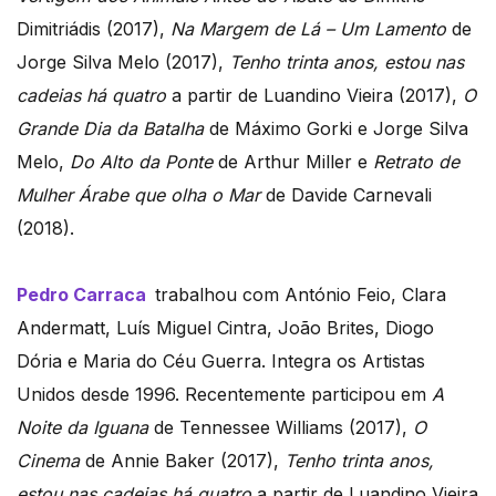
Dimitriádis (2017),
Na Margem de Lá – Um Lamento
de
Jorge Silva Melo (2017),
Tenho trinta anos, estou nas
cadeias há quatro
a partir de Luandino Vieira (2017),
O
Grande Dia da Batalha
de Máximo Gorki e Jorge Silva
Melo,
Do Alto da Ponte
de Arthur Miller e
Retrato de
Mulher Árabe que olha o Mar
de Davide Carnevali
(2018).
Pedro Carraca
trabalhou com António Feio, Clara
Andermatt, Luís Miguel Cintra, João Brites, Diogo
Dória e Maria do Céu Guerra. Integra os Artistas
Unidos desde 1996. Recentemente participou em
A
Noite da Iguana
de Tennessee Williams (2017),
O
Cinema
de Annie Baker (2017),
Tenho trinta anos,
estou nas cadeias há quatro
a partir de Luandino Vieira