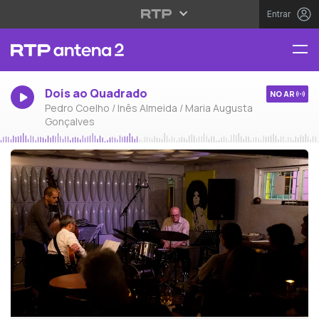
Entrar
Dois ao Quadrado
NO AR
Pedro Coelho / Inês Almeida / Maria Augusta
Gonçalves