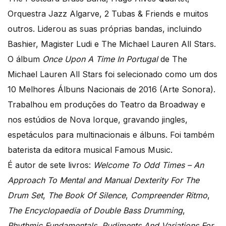
Orquestra Jazz Algarve, 2 Tubas & Friends e muitos
outros. Liderou as suas próprias bandas, incluindo
Bashier, Magister Ludi e The Michael Lauren All Stars.
O álbum
Once Upon A Time In Portugal
de The
Michael Lauren All Stars foi selecionado como um dos
10 Melhores Álbuns Nacionais de 2016 (Arte Sonora).
Trabalhou em produções do Teatro da Broadway e
nos estúdios de Nova Iorque, gravando jingles,
espetáculos para multinacionais e álbuns. Foi também
baterista da editora musical Famous Music.
É autor de sete livros:
Welcome To Odd Times – An
Approach To Mental and Manual Dexterity For The
Drum Set
,
The Book Of Silence
,
Compreender Ritmo
,
The Encyclopaedia of Double Bass Drumming
,
Rhythmic Fundamentals
,
Rudiments And Variations For