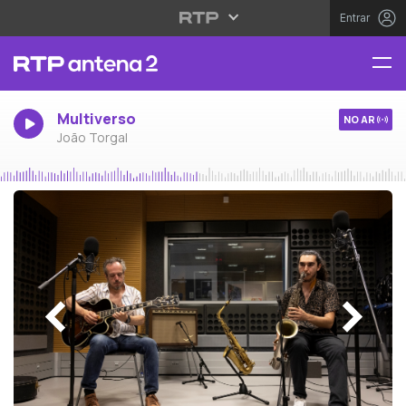
Entrar
Multiverso
NO AR
João Torgal