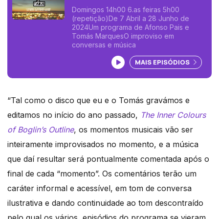
Domingos 14h00 6.as feiras 5h00
(repetição)De 7 Abril a 28 Junho de
2024Um programa de Afonso Pais e
Tomás MarquesO improviso em
conversas e música
Ouvir podcast
MAIS EPISÓDIOS
“Tal como o disco que eu e o Tomás gravámos e
editamos no início do ano passado,
The Inner Colours
of Boglin’s Outline
, os momentos musicais vão ser
inteiramente improvisados no momento, e a música
que daí resultar será pontualmente comentada após o
final de cada “momento”. Os comentários terão um
caráter informal e acessível, em tom de conversa
ilustrativa e dando continuidade ao tom descontraído
pelo qual os vários episódios do programa se vieram