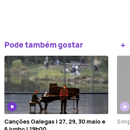
+
Pode também gostar
Canções Galegas | 27, 29, 30 maio e
Simp
6 junho | 19h00