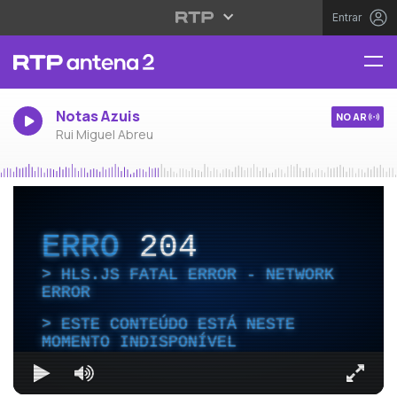
Entrar
Notas Azuis
NO AR
Rui Miguel Abreu
ERRO
204
HLS.JS FATAL ERROR - NETWORK
ERROR
ESTE CONTEÚDO ESTÁ NESTE
MOMENTO INDISPONÍVEL