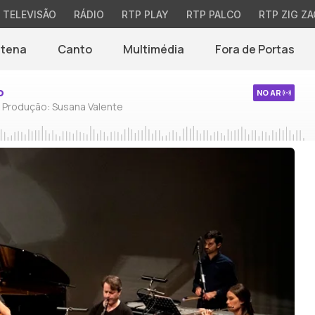
TELEVISÃO
RÁDIO
RTP PLAY
RTP PALCO
RTP ZIG ZA
ntena
Canto
Multimédia
Fora de Portas
o
NO AR
/ Produção: Susana Valente