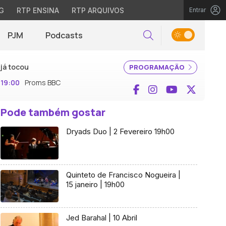
G
RTP ENSINA
RTP ARQUIVOS
Entrar
PJM
Podcasts
Pesquisar
já tocou
PROGRAMAÇÃO
19:00
Proms BBC
Facebook
Instagram
YouTube
X (Twi
Pode também gostar
Dryads Duo | 2 Fevereiro 19h00
Quinteto de Francisco Nogueira |
15 janeiro | 19h00
Jed Barahal | 10 Abril