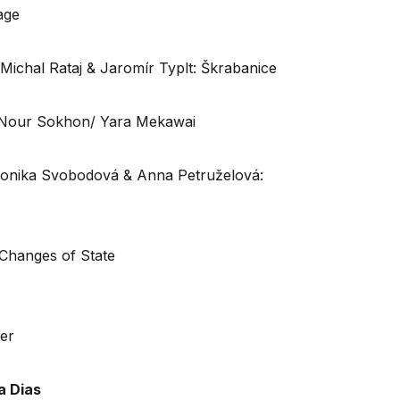
age
 Michal Rataj & Jaromír Typlt: Škrabanice
 / Nour Sokhon/ Yara Mekawai
eronika Svobodová & Anna Petruželová:
: Changes of State
yer
a Dias