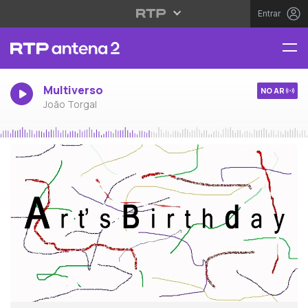
Entrar
Multiverso
NO AR
João Torgal