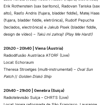
Erik Rothenstein (sax barítono), Radovan Tariska (sax
alto), Rasťo Andris (fujara, bladder fiddle), Matej Haas
(fujara, bladder fiddle, eletrónica), Rudolf Pepucha
(teclados, electrónica) e Jakub Pisek (bladder fiddle,
design de vídeo) –
Takú mi zahraj!
(Play Me Hard!)
20h20 – 20h40 | Viena (Áustria)
Radiodifusão Austríaca ATORF (Live)
Local: Echoraum
Theresa Stroetges (multi-instrumental) –
Oval Sun
Patch
//
Golden Diskó Ship
20h40 – 21h00 | Genebra (Suíça)
Radiotelevisão Suíça – CHRTS (Live)
Local: Igreja reformada de São Francisco, Lausanne