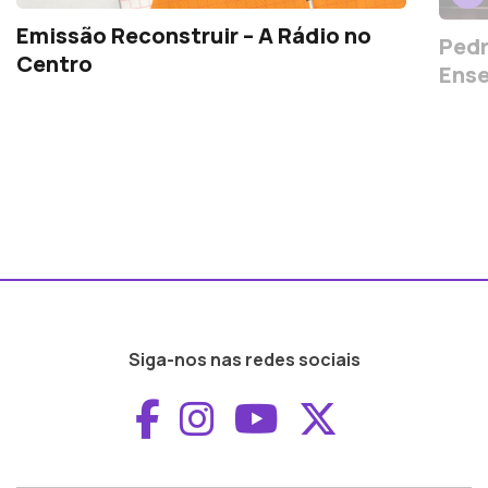
Emissão Reconstruir – A Rádio no
Pedr
Centro
Ense
Siga-nos nas redes sociais
Aceder ao Faceboo
Aceder ao Inst
Aceder ao 
Aceder a