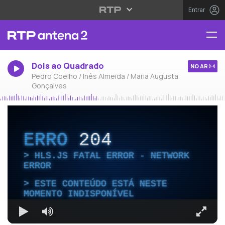
Entrar
Dois ao Quadrado
NO AR
Pedro Coelho / Inês Almeida / Maria Augusta
Gonçalves
ERRO
204
HLS.JS FATAL ERROR - NETWORK
ERROR
ESTE CONTEÚDO ESTÁ NESTE
MOMENTO INDISPONÍVEL