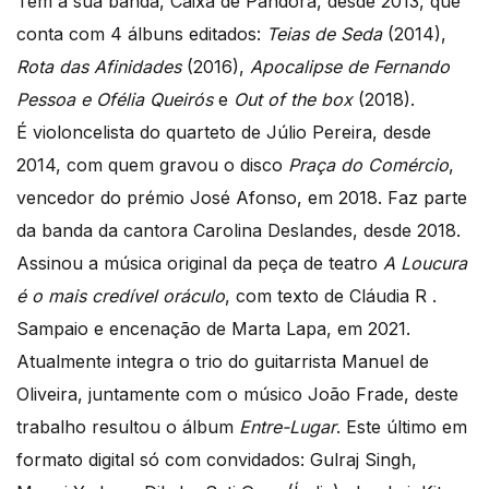
Tem a sua banda, Caixa de Pandora, desde 2013, que
conta com 4 álbuns editados:
Teias de Seda
(2014),
Rota das Afinidades
(2016),
Apocalipse de Fernando
Pessoa e Ofélia Queirós
e
Out of the box
(2018).
É violoncelista do quarteto de Júlio Pereira, desde
2014, com quem gravou o disco
Praça do Comércio
,
vencedor do prémio José Afonso, em 2018. Faz parte
da banda da cantora Carolina Deslandes, desde 2018.
Assinou a música original da peça de teatro
A Loucura
é o mais credível oráculo
, com texto de Cláudia R .
Sampaio e encenação de Marta Lapa, em 2021.
Atualmente integra o trio do guitarrista Manuel de
Oliveira, juntamente com o músico João Frade, deste
trabalho resultou o álbum
Entre-Lugar
. Este último em
formato digital só com convidados: Gulraj Singh,