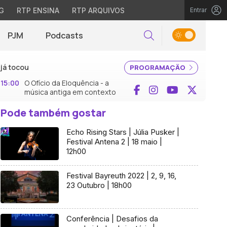
G
RTP ENSINA
RTP ARQUIVOS
Entrar
PJM
Podcasts
Pesquisar
já tocou
PROGRAMAÇÃO
15:00
O Ofício da Eloquência - a
Facebook
Instagram
YouTube
X (Twi
música antiga em contexto
Pode também gostar
Echo Rising Stars | Júlia Pusker |
Festival Antena 2 | 18 maio |
12h00
Festival Bayreuth 2022 | 2, 9, 16,
23 Outubro | 18h00
Conferência | Desafios da