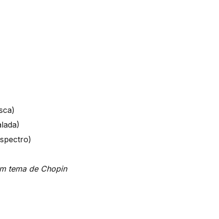
sca)
alada)
espectro)
um tema de Chopin