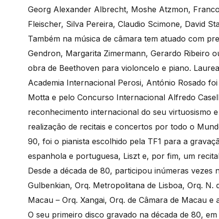
Georg Alexander Albrecht, Moshe Atzmon, Franco 
Fleischer, Silva Pereira, Claudio Scimone, David S
Também na música de câmara tem atuado com prest
Gendron, Margarita Zimermann, Gerardo Ribeiro ou
obra de Beethoven para violoncelo e piano. Laurea
Academia Internacional Perosi, António Rosado foi
Motta e pelo Concurso Internacional Alfredo Casel
reconhecimento internacional do seu virtuosismo e
realização de recitais e concertos por todo o Mundo
90, foi o pianista escolhido pela TF1 para a grava
espanhola e portuguesa, Liszt e, por fim, um recit
Desde a década de 80, participou inúmeras vezes
Gulbenkian, Orq. Metropolitana de Lisboa, Orq. N. 
Macau – Orq. Xangai, Orq. de Câmara de Macau e ai
O seu primeiro disco gravado na década de 80, em 