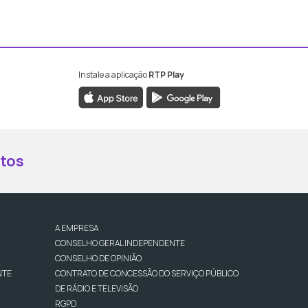
Instale a aplicação
RTP Play
book da RTP Antena 2
nstagram da RTP Antena 2
ao YouTube da RTP Antena 2
er ao X da RTP Antena 2
tos
A EMPRESA
CONSELHO GERAL INDEPENDENTE
CONSELHO DE OPINIÃO
NTE
CONTRATO DE CONCESSÃO DO SERVIÇO PÚBLICO
DE RÁDIO E TELEVISÃO
RGPD