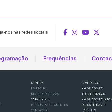
Aceder ao Face
Aceder ao I
Aceder 
Aced
ga-nos nas redes sociais
ogramação
Frequências
Contac
RTP PLAY
CONTACTOS
EM DIRETO
PROVEDORA DO
REVER PROGRAMAS
TELESPECTADOR
CONCURSOS
PROVEDORA DO OUVI
S
PERGUNTAS FREQUENTES
ACESSIBILIDADES
CONTACTOS
SATÉLITES