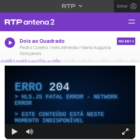
Entrar
Dois ao Quadrado
NO AR
Pedro Coelho / Inês Almeida / Maria Augusta
Gonçalves
ERRO
204
HLS.JS FATAL ERROR - NETWORK
ERROR
ESTE CONTEÚDO ESTÁ NESTE
MOMENTO INDISPONÍVEL