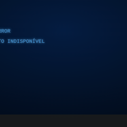
RROR
TO INDISPONÍVEL