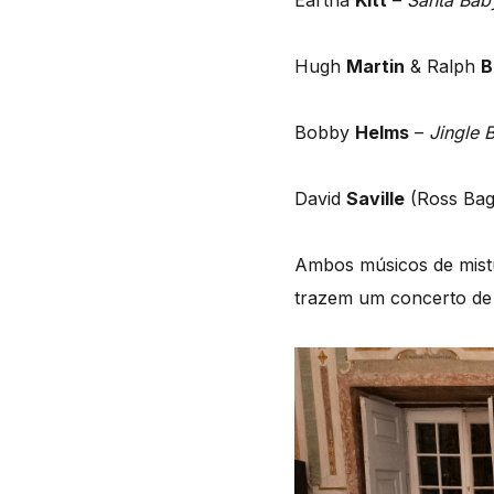
Eartha
Kitt
–
Santa Ba
Hugh
Martin
& Ralph
B
Bobby
Helms
–
Jingle 
David
Saville
(Ross Bag
Ambos músicos de mistur
trazem um concerto de c