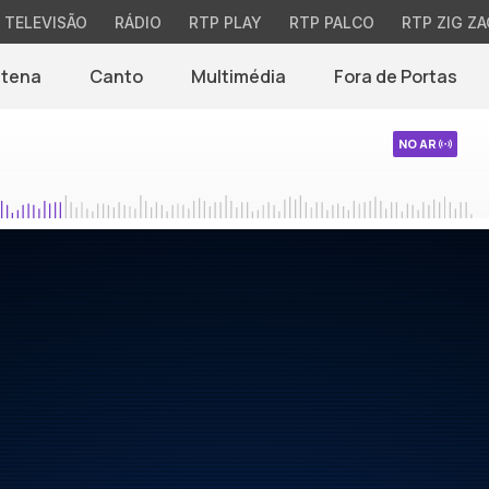
TELEVISÃO
RÁDIO
RTP PLAY
RTP PALCO
RTP ZIG ZA
ntena
Canto
Multimédia
Fora de Portas
NO AR