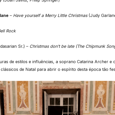
by
(Joan Javits, Philip Springer)
lane
–
Have yourself a Merry Little Christmas
(Judy Garlan
Bell Rock
dasarian Sr.) –
Christmas don’t be late (The Chipmunk Son
as de estilos e influências, a soprano Catarina Archer e 
lássicos de Natal para abrir o espírito desta época tão fes