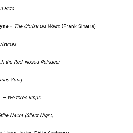
gh Ride
tyne
–
The Christmas Waltz
(Frank Sinatra)
ristmas
ph the Red-Nosed Reindeer
tmas Song
.
–
We three kings
tille Nacht (Silent Night)