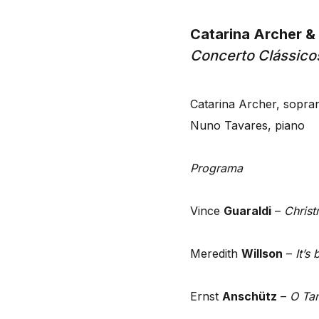
Catarina Archer &
Concerto Clássicos
Catarina Archer, sopra
Nuno Tavares, piano
Programa
Vince
Guaraldi
–
Christ
Meredith
Willson
–
It’s 
Ernst
Anschütz
–
O Ta