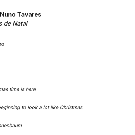
 Nuno Tavares
 de Natal
no
mas time is here
beginning to look a lot like Christmas
nnenbaum