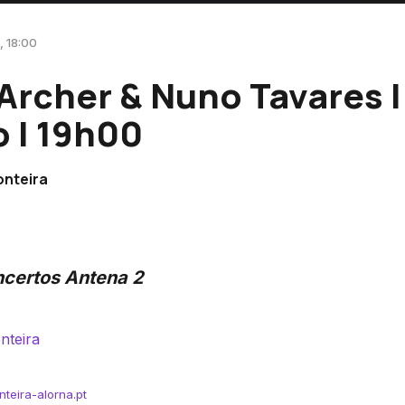
, 18:00
Archer & Nuno Tavares |
 | 19h00
onteira
certos Antena 2
nteira
onteira-alorna.pt