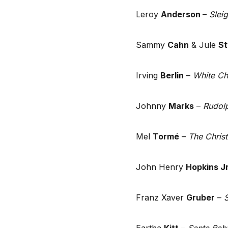
Leroy
Anderson
–
Slei
Sammy
Cahn
& Jule
S
Irving
Berlin
–
White Ch
Johnny
Marks
–
Rudol
Mel
Tormé
–
The Chris
John Henry
Hopkins Jr
Franz Xaver
Gruber
–
S