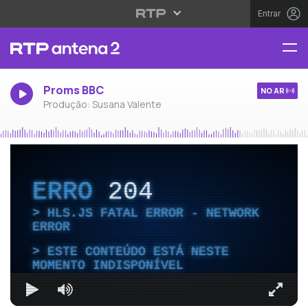
Entrar
Proms BBC
NO AR
Produção: Susana Valente
ERRO
204
HLS.JS FATAL ERROR - NETWORK
ERROR
ESTE CONTEÚDO ESTÁ NESTE
MOMENTO INDISPONÍVEL