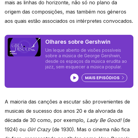
mais as linhas do horizonte, não só no plano da
origem das composições, mas também nos géneros
aos quais estão associados os intérpretes convocados.
Olhares sobre Gershwin
Um leque aberto de visões possíveis
sobre a música de George Gershwin,
desde os espaços da música erudita ao
jazz, sem esquecer a música popular.
Ouvir podcast
MAIS EPISÓDIOS
A maioria das canções a escutar são provenientes de
musicais de sucesso dos anos 20 e da alvorada da
década de 30 como, por exemplo,
Lady Be Good!
(de
1924) ou
Girl Crazy
(de 1930). Mas o cinema não fica