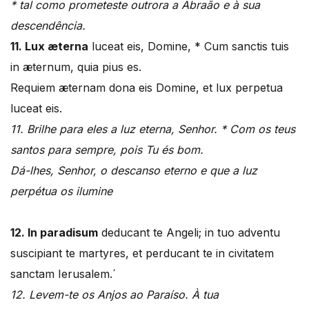
* tal como prometeste outrora a Abraão e à sua
descendência.
11. Lux æterna
luceat eis, Domine, * Cum sanctis tuis
in æternum, quia pius es.
Requiem æternam dona eis Domine, et lux perpetua
luceat eis.
11. Brilhe para eles a luz eterna, Senhor. * Com os teus
santos para sempre, pois Tu és bom.
Dá-lhes, Senhor, o descanso eterno e que a luz
perpétua os ilumine
12. In paradisum
deducant te Angeli; in tuo adventu
suscipiant te martyres, et perducant te in civitatem
sanctam Ierusalem.´
12. Levem-te os Anjos ao Paraíso. À tua