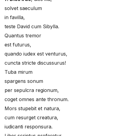
solvet saeculum
in favilla,
teste David cum Sibylla.
Quantus tremor
est futurus,
quando iudex est venturus,
cuncta stricte discussurus!
Tuba mirum
spargens sonum
per sepulcra regionum,
coget omnes ante thronum.
Mors stupebit et natura,
cum resurget creatura,
iudicanti responsura.
Liber scriptus proferetur,