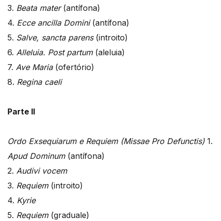
3.
Beata mater
(antífona)
4.
Ecce ancilla Domini
(antífona)
5.
Salve, sancta parens
(introito)
6.
Alleluia. Post partum
(aleluia)
7.
Ave Maria
(ofertório)
8.
Regina caeli
Parte II
Ordo Exsequiarum e Requiem (Missae Pro Defunctis)
1.
Apud Dominum
(antífona)
2.
Audivi vocem
3.
Requiem
(introito)
4.
Kyrie
5.
Requiem
(graduale)