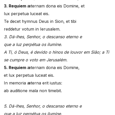
3. Requiem
æternam dona eis Domine, et
lux perpetua luceat eis.
Te decet hymnus Deus in Sion, et tibi
reddetur votum in Ierusalem.
3. Dá-lhes, Senhor, o descanso eterno e
que a luz perpétua os ilumine.
A Ti, ó Deus, é devido o hinos de louvor em Sião;
a Ti
se cumpre o voto em Jerusalém.
5. Requiem
æternam dona eis Domine,
et lux perpetua luceat eis.
In memoria æterna erit iustus:
ab auditione mala non timebit.
5. Dá-lhes, Senhor, o descanso eterno e
que a luz perpétua os ilumine.