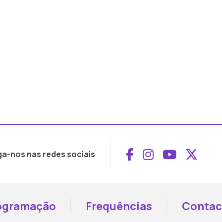
Aceder ao Face
Aceder ao I
Aceder 
Aced
ga-nos nas redes sociais
ogramação
Frequências
Contac