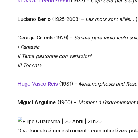
Krzysztof
Penderecki
(1933)
–
Capriccio per Siegf
Luciano
Berio
(1925-2003)
–
Les mots sont allés…
(
George
Crumb
(1929)
–
Sonata para violoncelo sol
I Fantasia
II Tema pastorale con variazioni
III Toccata
Hugo Vasco
Reis
(1981)
–
Metamorphosis and Reso
Miguel
Azguime
(1960) –
Moment à l’extremement fo
O violoncelo é um instrumento com infindáveis pot