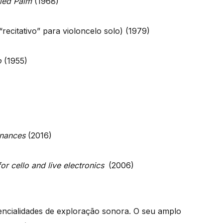
ried Palm
(1968)
“recitativo” para violoncelo solo) (1979)
o
(1955)
nances
(2016)
r cello and live electronics
(2006)
encialidades de exploração sonora. O seu amplo