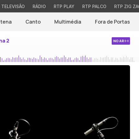
TELEVISÃO
RÁDIO
RTP PLAY
RTP PALCO
RTP ZIG ZA
ntena
Canto
Multimédia
Fora de Portas
na 2
NO AR