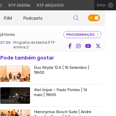
G
RTP ENSINA
RTP ARQUIVOS
Entrar
PJM
Podcasts
Pesquisar
já tocou
PROGRAMAÇÃO
07:00
Programa da Manhã RTP
Facebook
Instagram
YouTube
X (Twi
Antena 2
Pode também gostar
Duo Khytar 12.6 | 16 Setembro |
19h00
4tet Ímpar – Paulo Pontes | 14
maio | 19h00
Hieronymus Bosch Suite | André