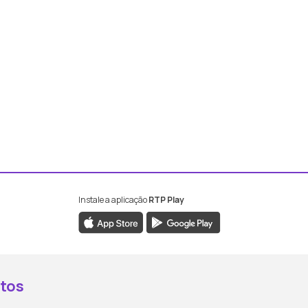
Instale a aplicação
RTP Play
book da RTP Antena 2
nstagram da RTP Antena 2
ao YouTube da RTP Antena 2
er ao X da RTP Antena 2
tos