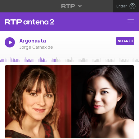
Entrar
Argonauta
NO AR
Jorge Carnaxide