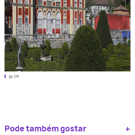
@ DR
+
Pode também gostar