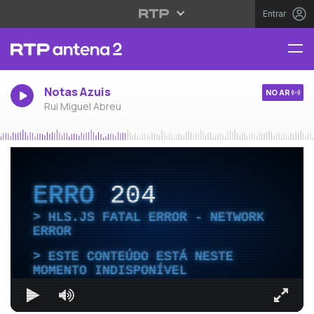
Entrar
Notas Azuis
NO AR
Rui Miguel Abreu
ERRO
204
HLS.JS FATAL ERROR - NETWORK
ERROR
ESTE CONTEÚDO ESTÁ NESTE
MOMENTO INDISPONÍVEL