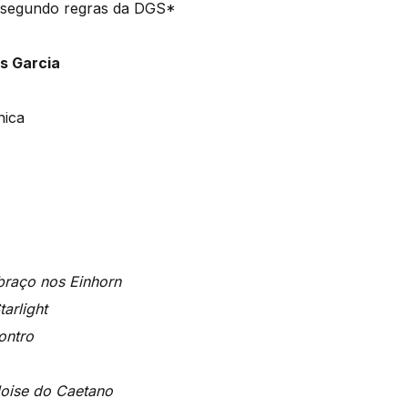
, segundo regras da DGS*
s Garcia
nica
raço nos Einhorn
arlight
ontro
á
loise do Caetano