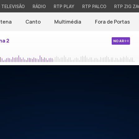
TELEVISÃO
RÁDIO
RTP PLAY
RTP PALCO
RTP ZIG ZA
ntena
Canto
Multimédia
Fora de Portas
na 2
NO AR