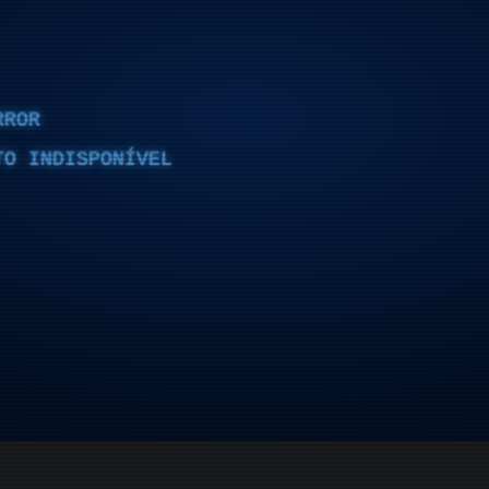
RROR
TO INDISPONÍVEL