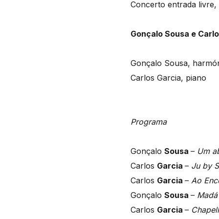
Concerto entrada livre
Gonçalo Sousa e Carlo
Gonçalo Sousa, harmó
Carlos Garcia, piano
Programa
Gonçalo
Sousa
–
Um ab
Carlos
Garcia
–
Ju by St
Carlos
Garcia
–
Ao Enc
Gonçalo
Sousa
–
Mad
Carlos
Garcia
–
Chapel