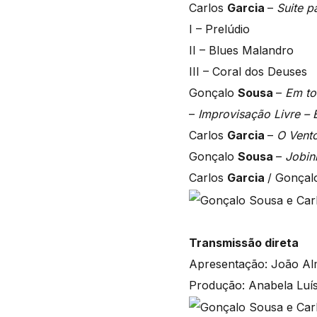
Carlos
Garcia
–
Suite p
I – Prelúdio
II – Blues Malandro
III – Coral dos Deuses
Gonçalo
Sousa
–
Em to
–
Improvisação Livre –
Carlos
Garcia
–
O Vent
Gonçalo
Sousa
–
Jobin
Carlos
Garcia
/ Gonça
Transmissão direta
Apresentação: João Al
Produção: Anabela Luís