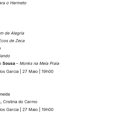
ara o Hermeto
m de Alegria
 Ecos de Zeca
o
iando
lo
Sousa
–
Monks na Meia Praia
meida
, Cristina do Carmo