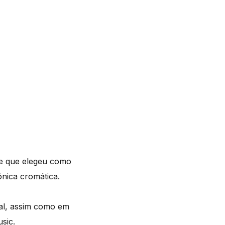
 e que elegeu como
ónica cromática.
gal, assim como em
sic.