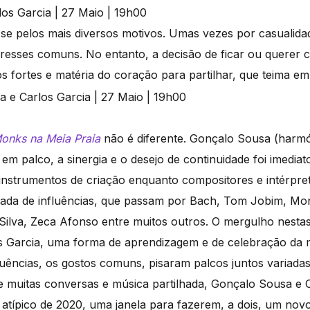
e pelos mais diversos motivos. Umas vezes por casualida
resses comuns. No entanto, a decisão de ficar ou querer c
 fortes e matéria do coração para partilhar, que teima em
onks na Meia Praia
não é diferente. Gonçalo Sousa (harmó
em palco, a sinergia e o desejo de continuidade foi imedi
 instrumentos de criação enquanto compositores e intérpre
da de influências, que passam por Bach, Tom Jobim, Monk
ilva, Zeca Afonso entre muitos outros. O mergulho nestas 
 Garcia, uma forma de aprendizagem e de celebração da m
uências, os gostos comuns, pisaram palcos juntos variadas
e muitas conversas e música partilhada, Gonçalo Sousa e 
atípico de 2020, uma janela para fazerem, a dois, um novo