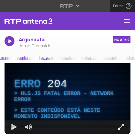
Entrar
Argonauta
NO AR
Jorge Carnaxide
ERRO
204
HLS.JS FATAL ERROR - NETWORK
ERROR
ESTE CONTEÚDO ESTÁ NESTE
MOMENTO INDISPONÍVEL