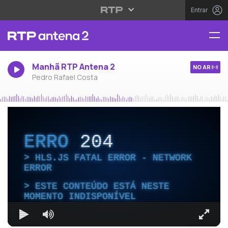
Entrar
Manhã RTP Antena 2
NO AR
Pedro Rafael Costa
ERRO
204
HLS.JS FATAL ERROR - NETWORK
ERROR
ESTE CONTEÚDO ESTÁ NESTE
MOMENTO INDISPONÍVEL