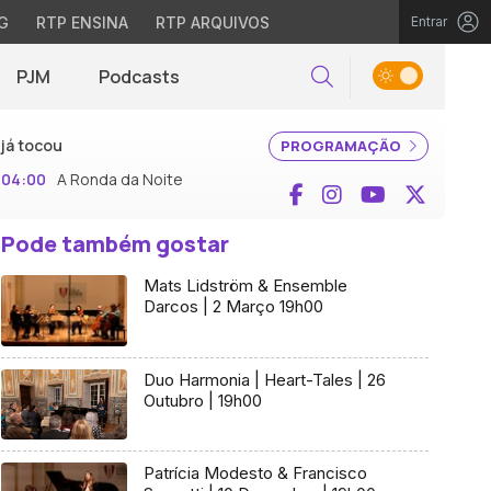
G
RTP ENSINA
RTP ARQUIVOS
Entrar
PJM
Podcasts
Pesquisar
já tocou
PROGRAMAÇÃO
04:00
A Ronda da Noite
Facebook
Instagram
YouTube
X (Twi
Pode também gostar
Mats Lidström & Ensemble
Darcos | 2 Março 19h00
Duo Harmonia | Heart-Tales | 26
Outubro | 19h00
Patrícia Modesto & Francisco