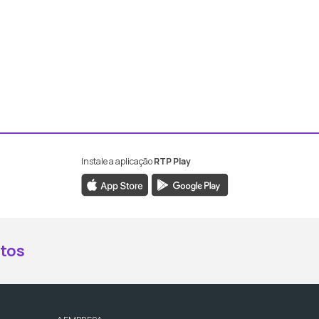
Instale a aplicação
RTP Play
book da RTP Antena 2
nstagram da RTP Antena 2
ao YouTube da RTP Antena 2
er ao X da RTP Antena 2
tos