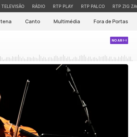
TELEVISÃO
RÁDIO
RTP PLAY
RTP PALCO
RTP ZIG ZA
ntena
Canto
Multimédia
Fora de Portas
NO AR