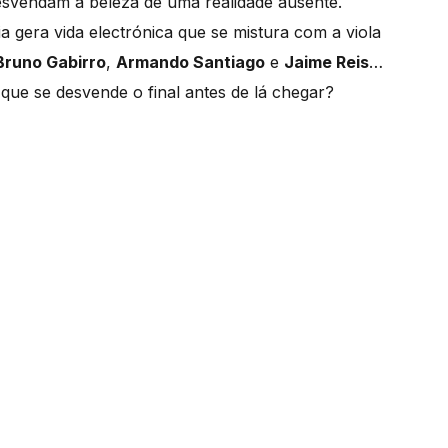
esvendam a beleza de uma realidade ausente.
 gera vida electrónica que se mistura com a viola
Bruno Gabirro
,
Armando Santiago
e
Jaime Reis
…
que se desvende o final antes de lá chegar?