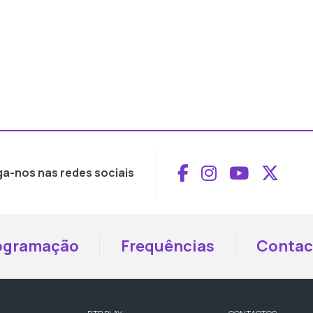
Aceder ao Face
Aceder ao I
Aceder 
Aced
ga-nos nas redes sociais
ogramação
Frequências
Contac