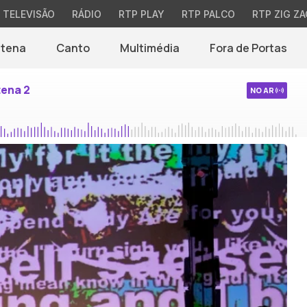
TELEVISÃO
RÁDIO
RTP PLAY
RTP PALCO
RTP ZIG ZA
ntena
Canto
Multimédia
Fora de Portas
tena 2
NO AR