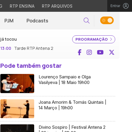
G
RTP ENSINA
RTP ARQUIVOS
Entrar
PJM
Podcasts
Pesquisar
já tocou
PROGRAMAÇÃO
13:00
Tarde RTP Antena 2
Facebook
Instagram
YouTube
X (Twi
Pode também gostar
Lourenço Sampaio e Olga
Vasilyeva | 18 Maio 19h00
Joana Amorim & Tomás Quintais |
14 Março | 19h00
Divino Sospiro | Festival Antena 2