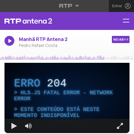
Entrar
Manhã RTP Antena 2
NO AR
Pedro Rafael Costa
ERRO
204
HLS.JS FATAL ERROR - NETWORK
ERROR
ESTE CONTEÚDO ESTÁ NESTE
MOMENTO INDISPONÍVEL