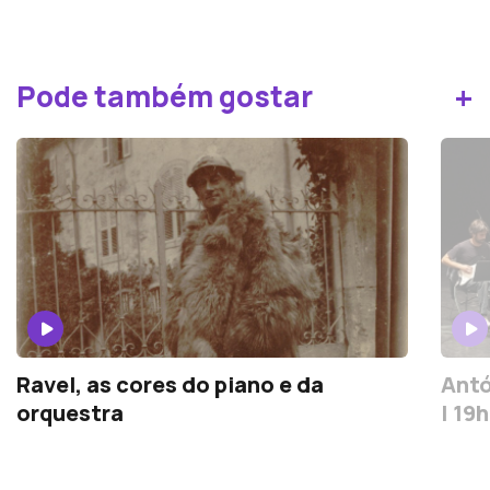
+
Pode também gostar
Ravel, as cores do piano e da
Antó
orquestra
| 19