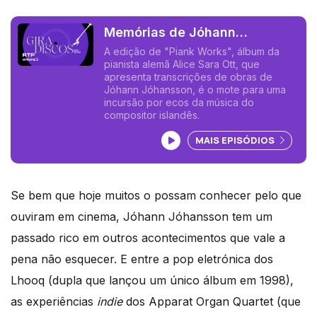
Memórias de Jóhann
Jóhansson
A edição de "Piank Works", álbum da
pianista alemã Alice Sara Ott, que
apresenta transcrições de obras de
Jóhann Jóhansson, é o mote para uma
incursão por ecos da música do
compositor islandês.
Ouvir podcast
MAIS EPISÓDIOS
Se bem que hoje muitos o possam conhecer pelo que
ouviram em cinema, Jóhann Jóhansson tem um
passado rico em outros acontecimentos que vale a
pena não esquecer. E entre a pop eletrónica dos
Lhooq (dupla que lançou um único álbum em 1998),
as experiências
indie
dos Apparat Organ Quartet (que