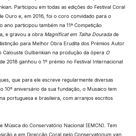
ian. Participou em todas as edições do Festival Coral
de Ouro e, em 2016, foi o coro convidado para o
mo ano participou também na 11ª Competição
a, e gravou a obra
Magnificat em Talha Dourada
de
distinção para Melhor Obra Erudita dos Prémios Autor
 Calouste Gulbenkian na produção da ópera
O
e 2018 ganhou o 1º prémio no Festival Internacional
ques, que para ele escreve regularmente diversas
do 10º aniversário da sua fundação, o Musaico tem
portuguesa e brasileira, com arranjos escritos
de Música do Conservatório Nacional (EMCN). Tem
osição e em Direcção Coral pelo Conservatorium van