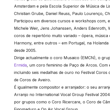
Amsterdam e pela Escola Superior de Música de L
Christian Grube, Daniel Reuss, Paulo Lourenço, C
Participou em diversos cursos e workshops com, en
Michele Weir, Jens Johanssen, Anders Edenroth, W
coros de repertório muito variado – ópera, música 
Harmony, entre outros – em Portugal, na Holanda
desde 2005.
Dirige actualmente o coro Musaico (EMCN), o gr
Ermida
, um coro feminino de Paço de Arcos. Com es
incluindo seis medalhas de ouro no Festival Coros 
de Coros de Aveiro.
É igualmente compositor e arranjador: o seu arran
Arranjo no International Vocal Group Festival 200
por grupos como o Coro Ricercare, o Coro de Câm
Figomaduro e On Air Vocal Group.