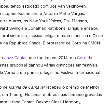
isboa, tendo estudado com Jos van Veldhoven,
hristopher Bochmann e António Pinho Vargas.
tre outros, os New York Voices, Phil Mattson,
ard Swingle e Jonathan Rathbone. Dirigiu e ensaiou
coral sinfónica, música antiga, música moderna e Close
 e na República Checa. É professor de Coro na EMCN
upo
Jazz Cantat
, que fundou em 2014, e o
Coro da
tes grupos já ganhou várias distinções em festivais,
de Verão e um primeiro lugar no Festival Internacional
jo de
Manhã de Carnaval
recebeu o prémio de Melhor
4, em Tilburg, Holanda, e obras suas têm sido gravadas
ara Lisboa Cantat, Dekoor Close Harmony,