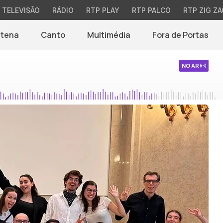
TELEVISÃO
RÁDIO
RTP PLAY
RTP PALCO
RTP ZIG ZA
ntena
Canto
Multimédia
Fora de Portas
NO AR