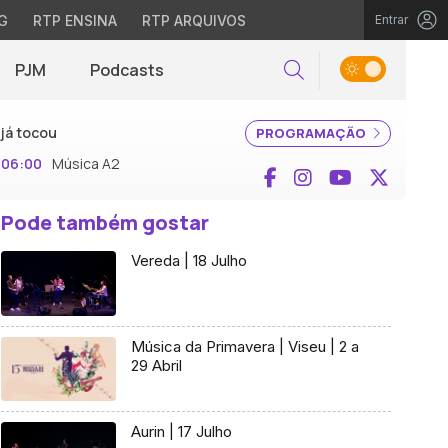
G
RTP ENSINA
RTP ARQUIVOS
Entrar
PJM
Podcasts
Pesquisar
já tocou
PROGRAMAÇÃO
06:00
Música A2
Facebook
Instagram
YouTube
X (Twi
Pode também gostar
Vereda | 18 Julho
Música da Primavera | Viseu | 2 a
29 Abril
Aurin | 17 Julho