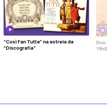
“Così Fan Tutte” na estreia da
Duo 
“Discografia”
19h