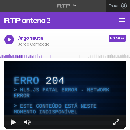
Entrar
Argonauta
NO AR
Jorge Carnaxide
ERRO
204
HLS.JS FATAL ERROR - NETWORK
ERROR
ESTE CONTEÚDO ESTÁ NESTE
MOMENTO INDISPONÍVEL