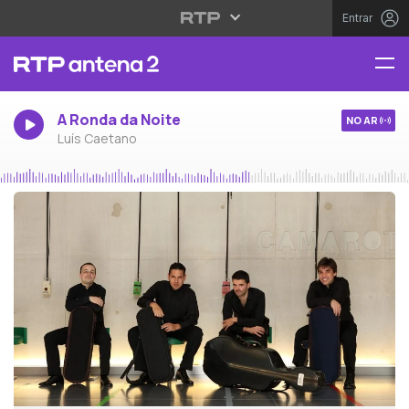
Entrar
A Ronda da Noite
NO AR
Luís Caetano