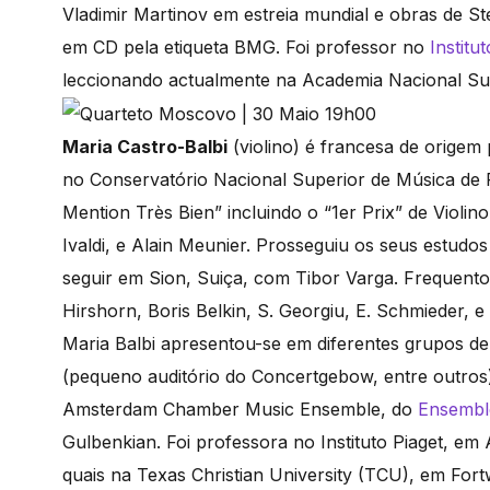
Vladimir Martinov em estreia mundial e obras de 
em CD pela etiqueta BMG. Foi professor no
Institu
leccionando actualmente na Academia Nacional Sup
Maria Castro-Balbi
(violino) é francesa de origem
no Conservatório Nacional Superior de Música de
Mention Très Bien” incluindo o “1er Prix” de Violi
Ivaldi, e Alain Meunier. Prosseguiu os seus estudo
seguir em Sion, Suiça, com Tibor Varga. Frequent
Hirshorn, Boris Belkin, S. Georgiu, E. Schmieder, 
Maria Balbi apresentou-se em diferentes grupos d
(pequeno auditório do Concertgebow, entre outros
Amsterdam Chamber Music Ensemble, do
Ensembl
Gulbenkian. Foi professora no Instituto Piaget, em
quais na Texas Christian University (TCU), em Fortwo