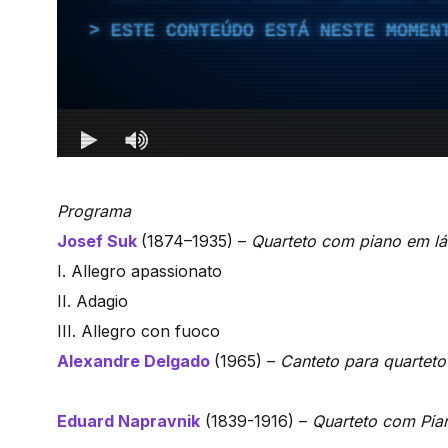
Programa
Josef Suk
(1874–1935) –
Quarteto com piano em lá
I. Allegro apassionato
II. Adagio
III. Allegro con fuoco
Alexandre Delgado
(1965) –
Canteto para quartet
Eduard Napravnik
(1839-1916) –
Quarteto com Pia