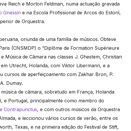
Steve Reich e Morton Feldman, numa actuação gravada
to Gnessin
e na Escola Profissional de Arcos do Estoril,
erior de Orquestra.
 peruana, oriunda de uma família de músicos. Obteve
 Paris (CNSMDP) o “Diplôme de Formation Supérieure
no e Música de Câmara nas classes J. Ghestem, Christian
s em Utrecht, Holanda, com Viktor Libermann, e a
ou cursos de aperfeiçoamento com Zakhar Bron, P.
e A. Dumay.
e música de câmara, sobretudo em França, Holanda
), e Portugal, principalmente como membro do
e Contrapunctus
, e com outros músicos da Orquestra
 Almada, e leccionou vários cursos de verão, entre os
rth, Texas, e na primeira edição do Festival de Stift,