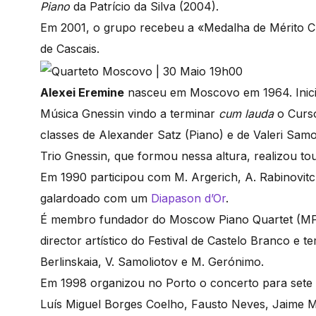
Piano
da Patrício da Silva (2004).
Em 2001, o grupo recebeu a «Medalha de Mérito C
de Cascais.
Alexei Eremine
nasceu em Moscovo em 1964. Inicio
Música Gnessin vindo a terminar
cum lauda
o Curso
classes de Alexander Satz (Piano) e de Valeri Sam
Trio Gnessin, que formou nessa altura, realizou to
Em 1990 participou com M. Argerich, A. Rabinovit
galardoado com um
Diapason d’Or
.
É membro fundador do Moscow Piano Quartet (MPQ)
director artístico do Festival de Castelo Branco 
Berlinskaia, V. Samoliotov e M. Gerónimo.
Em 1998 organizou no Porto o concerto para sete
Luís Miguel Borges Coelho, Fausto Neves, Jaime Mo