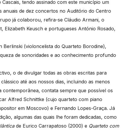
 Cascais, tendo assinado com este município um
s anuais de dez concertos no Auditório do Centro
grupo já colaborou, refira-se Cláudio Armani, o
dt, Elizabeth Keusch e portugueses António Rosado,
n Berlinski (violoncelista do Quarteto Borodine),
 riqueza de sonoridades e ao conhecimento profundo
tivo, o de divulgar todas as obras escritas para
o clássico até aos nossos dias, incluindo as menos
ca contemporânea, contata sempre que possível os
ar Alfred Schnittke (cujo quarteto com piano
positor em Moscovo) e Fernando Lopes-Graça. Já
dição, algumas das quais lhe foram dedicadas, como
lântica
de Eurico Carrapatoso (2000) e
Quarteto com