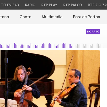
TELEVISÃO
RÁDIO
RTP PLAY
RTP PALCO
RTP ZIG ZA
ntena
Canto
Multimédia
Fora de Portas
NO AR