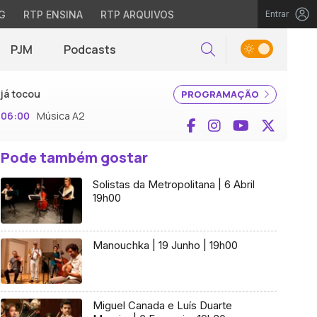
G
RTP ENSINA
RTP ARQUIVOS
Entrar
PJM
Podcasts
Pesquisar
já tocou
PROGRAMAÇÃO
06:00
Música A2
Facebook
Instagram
YouTube
X (Twi
Pode também gostar
Solistas da Metropolitana | 6 Abril
19h00
Manouchka | 19 Junho | 19h00
Miguel Canada e Luís Duarte