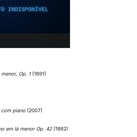
 menor, Op. 1
(1891)
o com piano
(2007)
no em lá menor Op. 42
(1882)