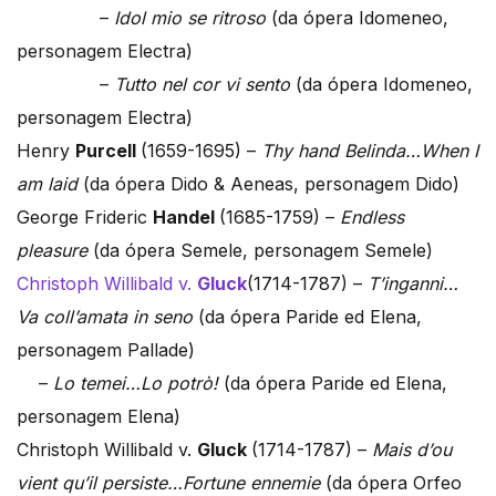
–
Idol mio se ritroso
(da ópera Idomeneo,
personagem Electra)
–
Tutto nel cor vi sento
(da ópera Idomeneo,
personagem Electra)
Henry
Purcell
(1659-1695) –
Thy hand Belinda…When I
am laid
(da ópera Dido & Aeneas, personagem Dido)
George Frideric
Handel
(1685-1759) –
Endless
pleasure
(da ópera Semele, personagem Semele)
Christoph Willibald v.
Gluck
(1714-1787) –
T’inganni…
Va coll’amata in seno
(da ópera Paride ed Elena,
personagem Pallade)
–
Lo temei…Lo potrò!
(da ópera Paride ed Elena,
personagem Elena)
Christoph Willibald v.
Gluck
(1714-1787) –
Mais d’ou
vient qu’il persiste…Fortune ennemie
(da ópera Orfeo