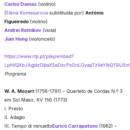
Carlos Damas
(violino)
(
Elena Komissarova
substituída por)
António
Figueiredo
(violino)
Andrei Ratnikov
(viola)
Jian Hong
(violoncelo)
https://www.rtp.pt/play/embed?
LphVQXbJAgjdzDljlaX5aDzcPsGnLGyapTzVeYlkQ1Si
Programa
W. A. Mozart
(1756-1791) – Quarteto de Cordas N.º 3
em Sol Maior, KV 156 (1773)
I. Presto
II. Adagio
III. Tempo di minuetto
Eurico Carrapatoso
(1962) –