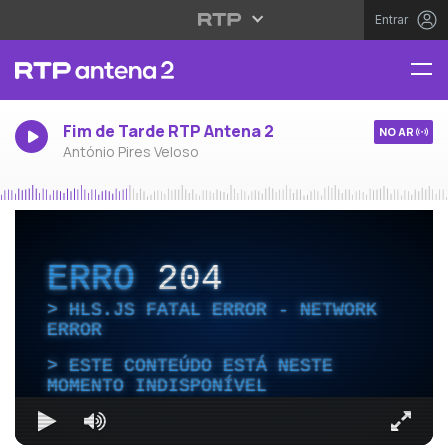
Entrar
Fim de Tarde RTP Antena 2
NO AR
António Pires Veloso
ERRO
204
HLS.JS FATAL ERROR - NETWORK
ERROR
ESTE CONTEÚDO ESTÁ NESTE
MOMENTO INDISPONÍVEL