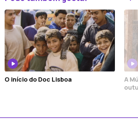
O início do Doc Lisboa
A Mú
outu