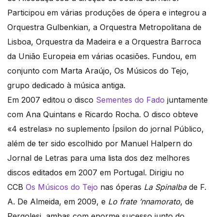
Participou em várias produções de ópera e integrou a
Orquestra Gulbenkian, a Orquestra Metropolitana de
Lisboa, Orquestra da Madeira e a Orquestra Barroca
da União Europeia em várias ocasiões. Fundou, em
conjunto com Marta Araújo, Os Músicos do Tejo,
grupo dedicado à música antiga.
Em 2007 editou o disco
Sementes do Fado
juntamente
com Ana Quintans e Ricardo Rocha. O disco obteve
«4 estrelas» no suplemento Ípsilon do jornal Público,
além de ter sido escolhido por Manuel Halpern do
Jornal de Letras para uma lista dos dez melhores
discos editados em 2007 em Portugal. Dirigiu no
CCB
Os Músicos do Tejo
nas óperas
La Spinalba
de F.
A. De Almeida, em 2009, e
Lo frate ’nnamorato
, de
Pergolesi, ambas com enorme sucesso junto do