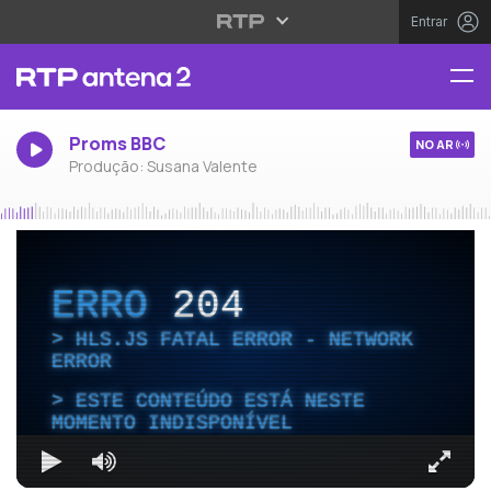
Entrar
Proms BBC
NO AR
Produção: Susana Valente
ERRO
204
HLS.JS FATAL ERROR - NETWORK
ERROR
ESTE CONTEÚDO ESTÁ NESTE
MOMENTO INDISPONÍVEL