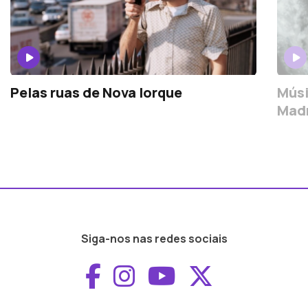
Pelas ruas de Nova Iorque
Músi
Madr
Siga-nos nas redes sociais
Aceder ao Faceboo
Aceder ao Inst
Aceder ao 
Aceder a