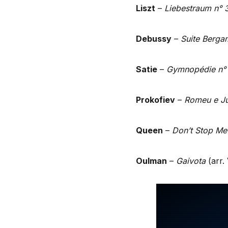
Liszt
–
Liebestraum n° 
Debussy
–
Suite Bergam
Satie
–
Gymnopédie n° 
Prokofiev
–
Romeu e Jul
Queen
–
Don’t Stop M
Oulman
–
Gaivota
(arr.