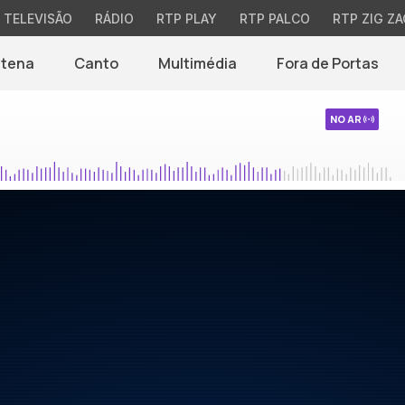
TELEVISÃO
RÁDIO
RTP PLAY
RTP PALCO
RTP ZIG ZA
ntena
Canto
Multimédia
Fora de Portas
NO AR