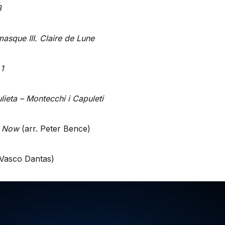
3
asque III. Claire de Lune
1
ieta – Montecchi i Capuleti
e Now
(arr. Peter Bence)
 Vasco Dantas)