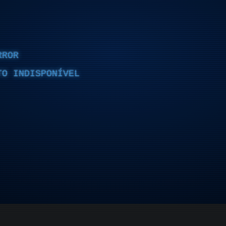
RROR
TO INDISPONÍVEL