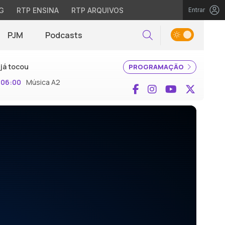
G
RTP ENSINA
RTP ARQUIVOS
Entrar
PJM
Podcasts
Pesquisar
já tocou
PROGRAMAÇÃO
06:00
Música A2
Facebook
Instagram
YouTube
X (Twi