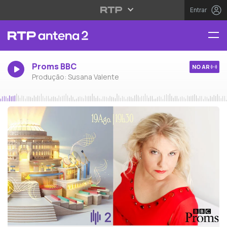
Entrar
Proms BBC
NO AR
Produção: Susana Valente