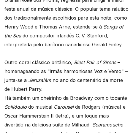
Última Noite dos Proms, regressa para dirigir a maior
festa anual de música clássica. O popular tema náutico
dos tradicionalmente escolhidos para esta noite, como
Henry Wood e Thomas Arne, estende-se à
Songs of
the Sea
do compositor irlandês C. V. Stanford,
interpretada pelo barítono canadiense Gerald Finley.
Outro coral clássico britânico,
Blest Pair of Sirens
–
homenageando as "irmãs harmoniosas Voz e Verso" –
junta-se a
Jerusalém
no ano do centenário da morte
de Hubert Parry.
Há também um cheirinho da Broadway com o tocante
Solilóquio
do musical
Carousel
de Rodgers (música) e
Oscar Hammerstein II (letra), e um toque mais
divertido na deliciosa suíte de Milhaud,
Scaramouche
.