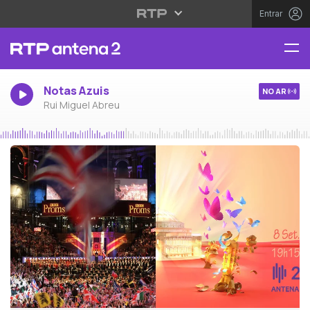
Entrar
Notas Azuis
NO AR
Rui Miguel Abreu