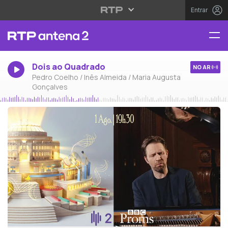
Entrar
Dois ao Quadrado
NO AR
Pedro Coelho / Inês Almeida / Maria Augusta
Gonçalves