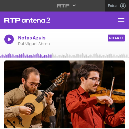
Entrar
Notas Azuis
NO AR
Rui Miguel Abreu