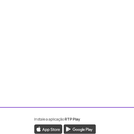
Instale a aplicação
RTP Play
book da RTP Antena 2
nstagram da RTP Antena 2
ao YouTube da RTP Antena 2
er ao X da RTP Antena 2