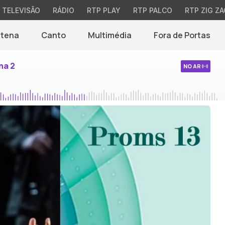
TELEVISÃO
RÁDIO
RTP PLAY
RTP PALCO
RTP ZIG ZA
ntena
Canto
Multimédia
Fora de Portas
na 2
NO AR