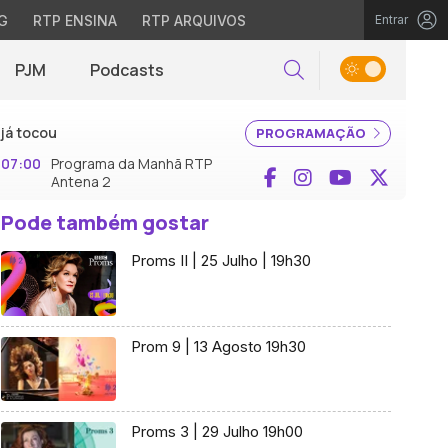
G
RTP ENSINA
RTP ARQUIVOS
Entrar
PJM
Podcasts
Pesquisar
já tocou
PROGRAMAÇÃO
07:00
Programa da Manhã RTP
Facebook
Instagram
YouTube
X (Twi
Antena 2
Pode também gostar
Proms II | 25 Julho | 19h30
Prom 9 | 13 Agosto 19h30
Proms 3 | 29 Julho 19h00