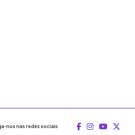
Aceder ao Face
Aceder ao I
Aceder 
Aced
ga-nos nas redes sociais