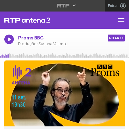
Entrar
Proms BBC
NO AR
Produção: Susana Valente