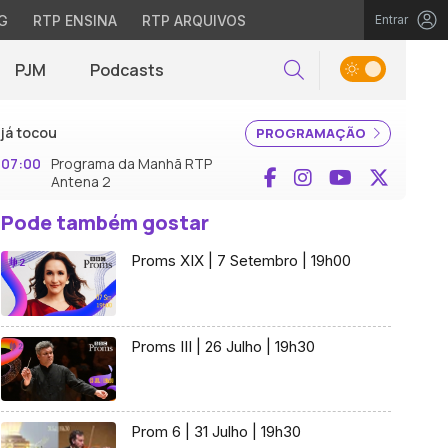
G
RTP ENSINA
RTP ARQUIVOS
Entrar
PJM
Podcasts
Pesquisar
já tocou
PROGRAMAÇÃO
07:00
Programa da Manhã RTP
Facebook
Instagram
YouTube
X (Twi
Antena 2
Pode também gostar
Proms XIX | 7 Setembro | 19h00
Proms III | 26 Julho | 19h30
Prom 6 | 31 Julho | 19h30