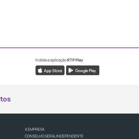
Instale a aplicação
RTP Play
book da RTP Antena 2
nstagram da RTP Antena 2
ao YouTube da RTP Antena 2
er ao X da RTP Antena 2
tos
A EMPRESA
CONSELHO GERAL INDEPENDENTE