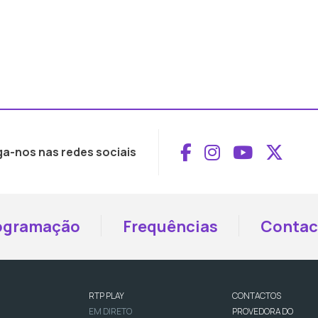
Aceder ao Face
Aceder ao I
Aceder 
Aced
ga-nos nas redes sociais
ogramação
Frequências
Contac
RTP PLAY
CONTACTOS
EM DIRETO
PROVEDORA DO