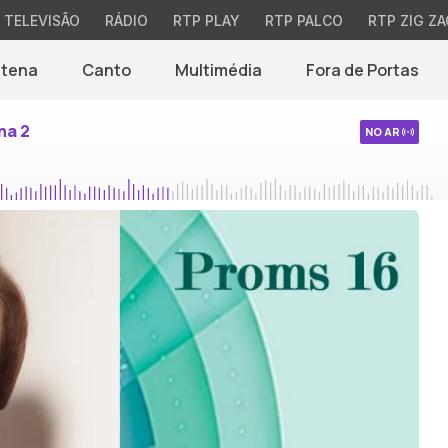
TELEVISÃO
RÁDIO
RTP PLAY
RTP PALCO
RTP ZIG ZA
ntena
Canto
Multimédia
Fora de Portas
na 2
NO AR