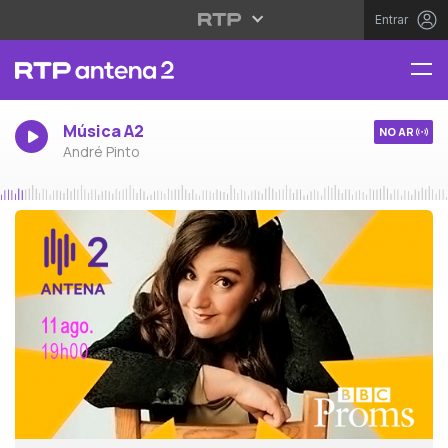
Entrar
Música A2
NO AR
André Pinto