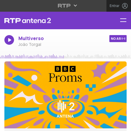
Entrar
Multiverso
NO AR
João Torgal