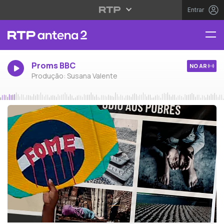
Entrar
Proms BBC
NO AR
Produção: Susana Valente