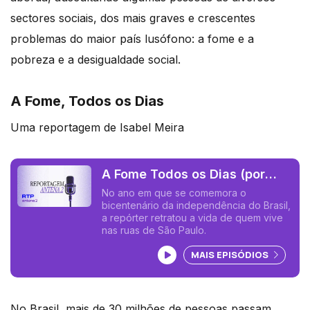
sectores sociais, dos mais graves e crescentes
problemas do maior país lusófono: a fome e a
pobreza e a desigualdade social.
A Fome, Todos os Dias
Uma reportagem de Isabel Meira
A Fome Todos os Dias (por
Isabel Meira)
No ano em que se comemora o
bicentenário da independência do Brasil,
a repórter retratou a vida de quem vive
nas ruas de São Paulo.
Ouvir podcast
MAIS EPISÓDIOS
No Brasil, mais de 30 milhões de pessoas passam