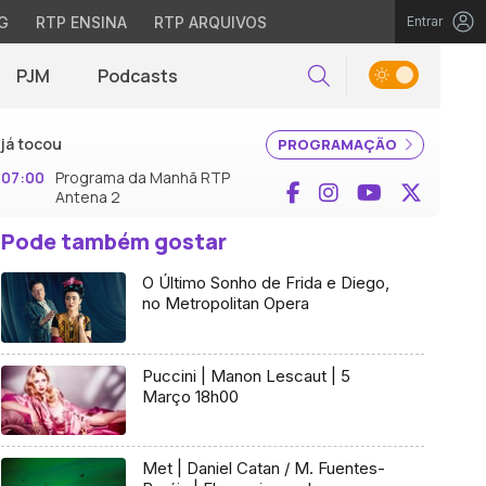
G
RTP ENSINA
RTP ARQUIVOS
Entrar
PJM
Podcasts
Pesquisar
já tocou
PROGRAMAÇÃO
07:00
Programa da Manhã RTP
Facebook
Instagram
YouTube
X (Twi
Antena 2
Pode também gostar
O Último Sonho de Frida e Diego,
no Metropolitan Opera
Puccini | Manon Lescaut | 5
Março 18h00
Met | Daniel Catan / M. Fuentes-