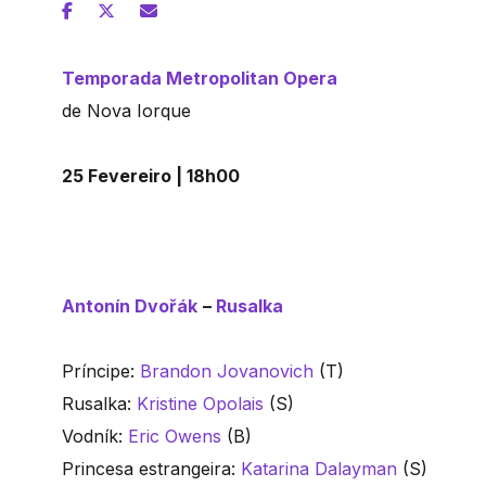
Temporada Metropolitan Opera
de Nova Iorque
25 Fevereiro | 18h00
Antonín Dvořák
–
Rusalka
Príncipe:
Brandon Jovanovich
(T)
Rusalka:
Kristine Opolais
(S)
Vodník:
Eric Owens
(B)
Princesa estrangeira:
Katarina Dalayman
(S)