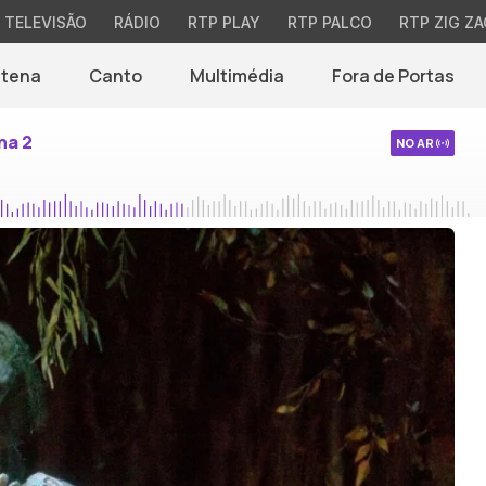
TELEVISÃO
RÁDIO
RTP PLAY
RTP PALCO
RTP ZIG ZA
ntena
Canto
Multimédia
Fora de Portas
na 2
NO AR