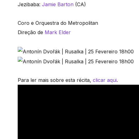
Jezibaba:
Jamie Barton
(CA)
Coro e Orquestra do Metropolitan
Direção de
Mark Elder
Para ler mais sobre esta récita,
clicar aqui
.