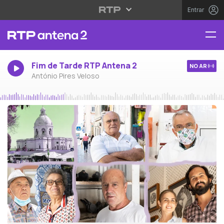
Entrar
Fim de Tarde RTP Antena 2
NO AR
António Pires Veloso