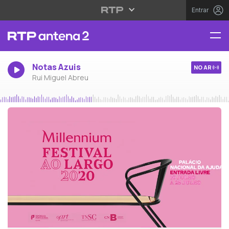
Entrar
Notas Azuis
NO AR
Rui Miguel Abreu