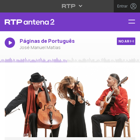
Entrar
Páginas de Português
NO AR
José Manuel Matias