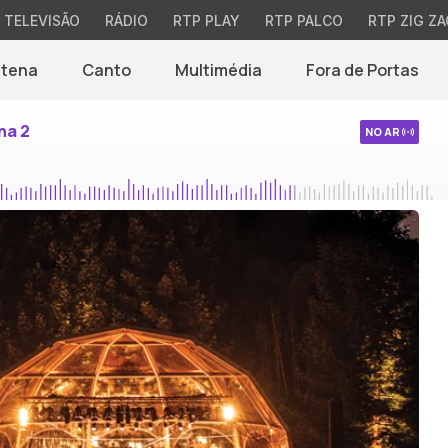
TELEVISÃO
RÁDIO
RTP PLAY
RTP PALCO
RTP ZIG ZA
ntena
Canto
Multimédia
Fora de Portas
na 2
NO AR