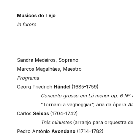
Músicos do Tejo
In furore
Sandra Medeiros, Soprano
Marcos Magalhães, Maestro
Programa
Georg Friedrich
Händel
(1685-1759)
Concerto grosso em Lá menor op. 6 Nº 
“Tornami a vagheggiar”, ária da ópera
Al
Carlos
Seixas
(1704-1742)
Três minuetes
(arranjo para orquestra d
Pedro António
Avondano
(1714-1782)