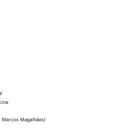
4
cina
e Marcos Magalhães)