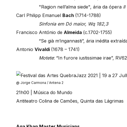
"Ragion nell’alma siede", ária da ópera
I
Carl Philipp Emanuel
Bach
(1714-1788)
Sinfonia em Dó maior, Wq 182,3
Francisco António de
Almeida
(c.1702-1755)
“Se già m’ingannasti”, ária inédita extraí
Antonio
Vivaldi
(1678 – 1741)
Motete
: “In furore iustissimae irae”, RV6
@ Jorge Carmona / Antena 2
21h00 | Música do Mundo
Antiteatro Colina de Camões, Quinta das Lágrimas
Aga Khan Master Musicians