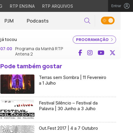
G
RTP ENSINA
RTP ARQUIVOS
Entrar
PJM
Podcasts
Pesquisar
já tocou
PROGRAMAÇÃO
07:00
Programa da Manhã RTP
Facebook
Instagram
YouTube
X (Twi
Antena 2
Pode também gostar
Terras sem Sombra | 11 Fevereiro
a 1 Julho
Festival Silêncio – Festival da
Palavra | 30 Junho a 3 Julho
Out.Fest 2017 | 4 a 7 Outubro